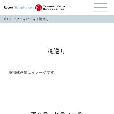
TOP
>
アクティビティ
>
滝巡り
滝巡り
※掲載画像はイメージです。